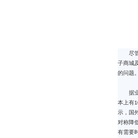
尽管电
子商城
的问题
据业内
本上有
示，国
对称降
有需要