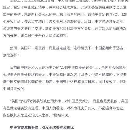
实际上，美国232措施出台后，中方就根据世贸组织《保障措施协定》的有关
规定，制定了中止减让清单，并向社会征求意见。此次国务院关税税则委员会通
知中的举措，就是向社会公示的中止减让清单的内容。该清单暂定包含7类、128
个税项产品，按2017年统计，涉及美对华约30亿美元出口。中方也通过多层次、
多渠道与美方进行了交涉，敦促美方尽快解决中方的关切，通过对话协商解决双
方的分歧，避免对中美合作大局造成损害。
然而，美国却一意孤行，而且越走越远。这种情况下，中国必须出手还击，
别无选择！
日前由中国经济50人论坛主办的“2018中美圆桌研讨会”上，全国社会保障基
金理事会理事长楼继伟表示，中美贸易问题双方可以谈，但是不能威胁，不能要
求中国立刻消除1000亿美元顺差。美国曾经这样威胁过日本，而且奏效了，但对
中国是无效的。
“美国动辄诉诸贸易战或使用大棒，对中国是无效的，而且也是无礼的，美国
有些做法确实没有道理。中国人的看法，对不懂孔夫子的人，不必温良恭俭让。
应当以其人之道还治其人之身。”楼继伟说。
中美贸易摩擦升温，引发全球关注和担忧