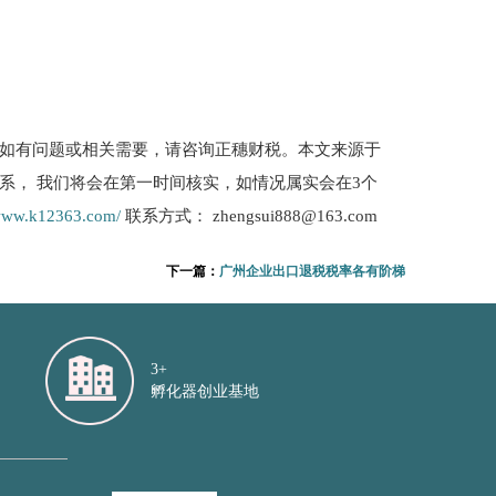
如有问题或相关需要，请咨询正穗财税。本文来源于
系， 我们将会在第一时间核实，如情况属实会在3个
/www.k12363.com/
联系方式： zhengsui888@163.com
下一篇：
广州企业出口退税税率各有阶梯
3+
孵化器创业基地