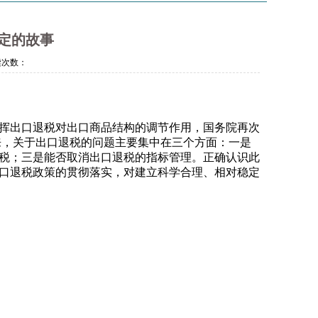
定的故事
次数：
挥出口退税对出口商品结构的调节作用，国务院再次
来，关于出口退税的问题主要集中在三个方面：一是
税；三是能否取消出口退税的指标管理。正确认识此
口退税政策的贯彻落实，对建立科学合理、相对稳定