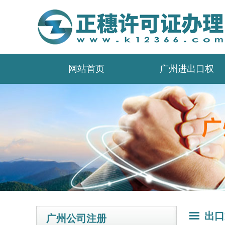
网站首页
广州进出口权
出口
广州公司注册